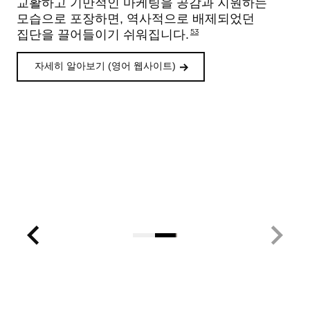
교활하고 기만적인 마케팅을 공감과 지원하는
모습으로 포장하면, 역사적으로 배제되었던
53
집단을 끌어들이기 쉬워집니다.
자세히 알아보기 (영어 웹사이트)
34
35
36
37
38
39
40
41
42
43
44
45
46
47
48
49
50 51
52