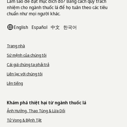
Làm sao để đạt mục đích đó? Bằng cách quy trách
Đi trước thời đại, San Francisco trở thành
nhiệm cho ngành thuốc lá để họ tuân theo các tiêu
thành phố đầu tiên tại Mỹ cấm bán thuốc lá
chuẩn như mọi người khác.
trong các nhà thuốc, khẳng định rằng thuốc lá
NGÀY 11 THÁNG 10, 2019
và sức khỏe không thể song hành.
38
English
Español
中文
한국어
Bãi biển và công viên không khói
2025
thuốc, không thuốc lá điện tử
Trang nhà
Nhờ việc thông qua Dự luật Thượng viện (SB) 8,
1998
THÁNG 11 NĂM 2025
việc hút thuốc và sử dụng thuốc lá điện tử bị cấm
Sứ mệnh của chúng tôi
2007
ở hầu hết các khu vực trong công viên và bãi biển
California tăng gấp đôi số cộng
Cái giá chúng ta phải trả
thuộc tiểu bang California.
Luật này đã mở rộng
15
các biện pháp bảo vệ hiện có của tiểu bang về hạn
đồng có chính sách cấm bán
Liên lạc với chúng tôi
chế hút thuốc hoặc sử dụng thuốc lá điện tử tại
NGÀY 10 THÁNG 10, 2007
NGÀY 9 THÁNG 12, 1998
thuốc lá
sân chơi, khu cát trẻ em, và các sự kiện thể thao
Lên tiếng
thanh thiếu niên tại công viên công cộng, nhằm
California trở thành tiểu bang
Ross và Tiburon trở thành những thị trấn mới
Các tiểu bang đoàn kết chống lại
bảo vệ trẻ em khỏi tác hại của khói thuốc thụ
nhất tại California cấm bán tất cả các sản phẩm
đầu tiên ở Mỹ cấm hút thuốc
động và thuốc lá điện tử nguy hiểm.
16
Khám phá thiệt hại từ ngành thuốc lá
thuốc lá.
Các học sinh trung học địa
11
12
ngành thuốc lá
1988
trong xe hơi khi có trẻ em dưới
phương đã lên tiếng ủng hộ lệnh cấm này. Các
Ảnh Hưởng, Thao Túng & Lừa Dối
Mặc dù California đi đầu trong cuộc chiến, nhưng
em cho thấy rằng giới trẻ mong muốn một
18 tuổi
chúng ta không đơn độc. Năm 1998, bốn công ty
CÁC CÔNG VIÊN KHÔNG KHÓI THUỐC
Tử Vong & Bệnh Tật
tương lai khỏe mạnh, không có sự chi phối của
thuốc lá lớn nhất và Tổng Chưởng lý của 46 tiểu
NGÀY 8 THÁNG 11, 1988
California tiếp tục bổ sung vào danh sách các
ngành thuốc lá.
13