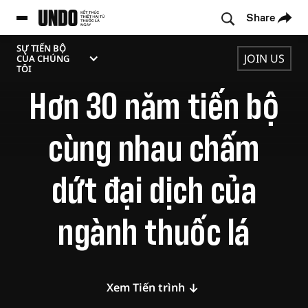
Share
SỰ TIẾN BỘ
JOIN US
CỦA CHÚNG
TIẾN TRÌNH CỦA CHÚNG TA
TÔI
Hơn 30 năm tiến bộ
cùng nhau chấm
dứt đại dịch của
ngành thuốc lá
Xem Tiến trình