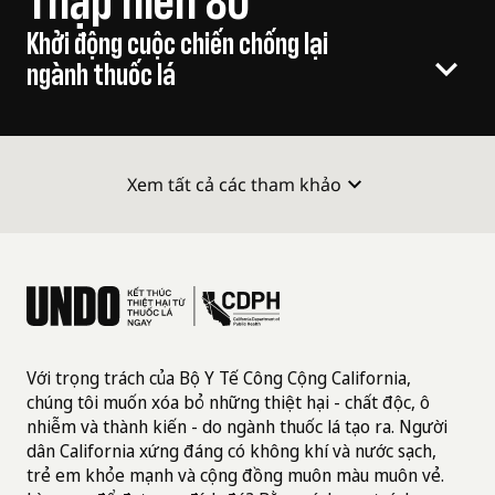
Thập niên 80
Khởi động cuộc chiến chống lại
2026
ngành thuốc lá
2026
2019
Xem tất cả các tham khảo
California hiện đang ở đâu?
Một California không có ngành thuốc lá không chỉ
2008
là điều khả thi – nó đang dần trở thành hiện
thực.
Nhưng chúng ta vẫn chưa về đích. Ngành
7
8
công nghiệp thuốc là này muốn chúng ta tin vào
thương hiệu "không khói thuốc" mới của họ
.
NGÀY 7 THÁNG 8, 2008
Nhưng người dân California biết rõ sự thật -
những sản phẩm nicotine mới này đang gây
San Francisco trở thành
Với trọng trách của Bộ Y Tế Công Cộng California,
nghiện cho giới trẻ.
Đó là lý do vì sao chúng ta
9
10
chúng tôi muốn xóa bỏ những thiệt hại - chất độc, ô
thành phố đầu tiên tại Mỹ hạn
đang cùng nhau đảo ngược đại dịch chết người
nhiễm và thành kiến - do ngành thuốc lá tạo ra. Người
của ngành thuốc lá.
chế bán thuốc lá trong nhà
dân California xứng đáng có không khí và nước sạch,
trẻ em khỏe mạnh và cộng đồng muôn màu muôn vẻ.
thuốc