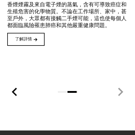
香煙煙霧及來自電子煙的蒸氣，含有可導致癌症和
生殖危害的化學物質。不論在工作場所、家中，甚
至戶外，大眾都有接觸二手煙可能，這也使每個人
都面臨風險罹患肺癌和其他嚴重健康問題。
19
20
了解詳情
21
22
23
24
25
26
27
28
29
30
31
32
33
34
35
36
37