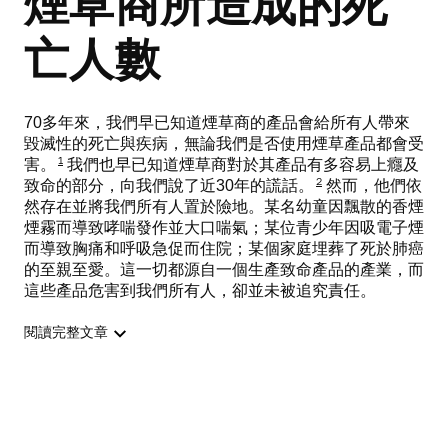
煙草商所造成的死
亡人數
70多年來，我們早已知道煙草商的產品會給所有人帶來
毀滅性的死亡與疾病，無論我們是否使用煙草產品都會受
1
害。
我們也早已知道煙草商對於其產品有多容易上癮及
2
致命的部分，向我們說了近30年的謊話。
然而，他們依
然存在並將我們所有人置於險地。某名幼童因飄散的香煙
煙霧而導致哮喘發作並大口喘氣；某位青少年因吸電子煙
而導致胸痛和呼吸急促而住院；某個家庭埋葬了死於肺癌
的至親至愛。這一切都源自一個生產致命產品的產業，而
這些產品危害到我們所有人，卻並未被追究責任。
閱讀完整文章